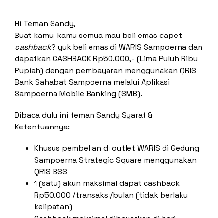
Top Up E-Wallet
Bayar
Hi Teman Sandy,
Beli
Buat kamu-kamu semua mau beli emas dapet
cashback
? yuk beli emas di WARIS Sampoerna dan
Deposito
dapatkan CASHBACK Rp50.000,- (Lima Puluh Ribu
Transaksi Terjadwal
Rupiah) dengan pembayaran menggunakan QRIS
Pengaturan Kartu
Bank Sahabat Sampoerna melalui Aplikasi
Sampoerna Mobile Banking (SMB).
Kirim ke Teman
Transaksi Tanpa Kartu
Dibaca dulu ini teman Sandy Syarat &
Ketentuannya:
Khusus pembelian di outlet WARIS di Gedung
Sampoerna Strategic Square menggunakan
QRIS BSS
1 (satu) akun maksimal dapat cashback
Rp50.000 /transaksi/bulan (tidak berlaku
kelipatan)