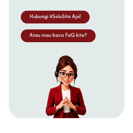
Top Up E-Wallet
Bayar
Hubungi #SoluSita Aja!
Beli
Deposito
Atau mau baca FaQ kita?
Transaksi Terjadwal
Pengaturan Kartu
Kirim ke Teman
Transaksi Tanpa Kartu