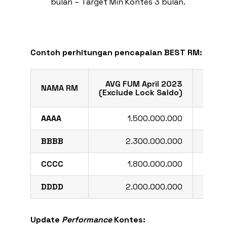
bulan – Target Min Kontes 3 bulan.
Contoh perhitungan pencapaian BEST RM:
AVG FUM April 2023
AVG
NAMA RM
(Exclude Lock Saldo)
(Excl
AAAA
1.500.000.000
BBBB
2.300.000.000
CCCC
1.800.000.000
DDDD
2.000.000.000
Update
Performance
Kontes: