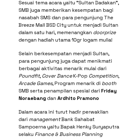
Sesuai tema acara yaitu “Sultan Dadakan”,
SMB juga memberikan kesempatan bagi
nasabah SMS dan para pengunjung The
Breeze Mall BSD City untuk menjadi Sultan
dalam satu hari, memenangkan
doorprize
dengan hadiah utama 10gr logam mulia!
Selain berkesempatan menjadi Sultan,
para pengunjung juga dapat menikmati
berbagai aktivitas menarik mulai dari
Poundfit
,
Cover
Dance
K-Pop
Competition
,
Arcade
Games
, Program menarik di
booth
SMB serta penampilan spesial dari
Friday
Noraebang
dan
Ardhito Pramono
Dalam acara ini turut hadir perwakilan
dari
management
Bank Sahabat
Sampoerna yaitu Bapak Henky Suryaputra
selaku
Finance & Business Planning