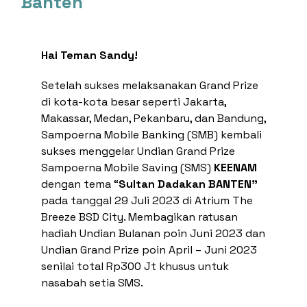
Banten
Top Up E-Wallet
Bayar
Beli
Hai Teman Sandy!
Deposito
Setelah sukses melaksanakan Grand Prize
Transaksi Terjadwal
di kota-kota besar seperti Jakarta,
Pengaturan Kartu
Makassar, Medan, Pekanbaru, dan Bandung,
Kirim ke Teman
Sampoerna Mobile Banking (SMB) kembali
sukses menggelar Undian Grand Prize
Transaksi Tanpa Kartu
Sampoerna Mobile Saving (SMS)
KEENAM
dengan tema “
Sultan Dadakan BANTEN”
pada tanggal 29 Juli 2023 di Atrium The
Breeze BSD City. Membagikan ratusan
hadiah Undian Bulanan poin Juni 2023 dan
Undian Grand Prize poin April – Juni 2023
senilai total Rp300 Jt khusus untuk
nasabah setia SMS.