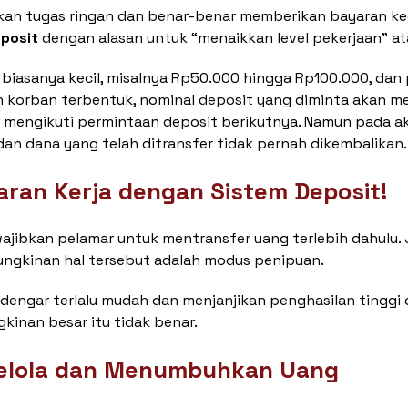
an tugas ringan dan benar-benar memberikan bayaran kec
posit
dengan alasan untuk “menaikkan level pekerjaan” a
 biasanya kecil, misalnya Rp50.000 hingga Rp100.000, da
n korban terbentuk, nominal deposit yang diminta akan me
 mengikuti permintaan deposit berikutnya. Namun pada ak
an dana yang telah ditransfer tidak pernah dikembalikan.
ran Kerja dengan Sistem Deposit!
jibkan pelamar untuk mentransfer uang terlebih dahulu.
ungkinan hal tersebut adalah modus penipuan.
rdengar terlalu mudah dan menjanjikan penghasilan tinggi 
gkinan besar itu tidak benar.
gelola dan Menumbuhkan Uang