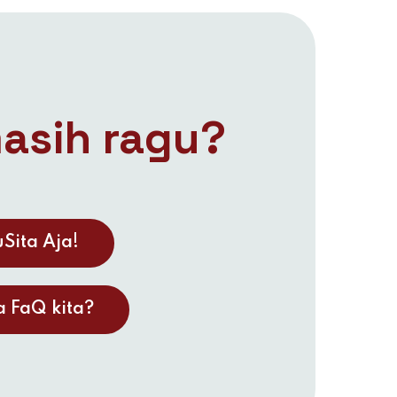
asih ragu?
Sita Aja!
 FaQ kita?