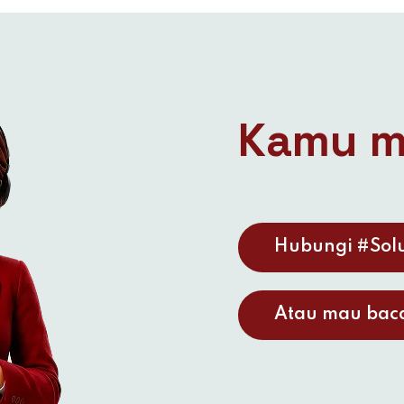
Kamu m
Hubungi #Solu
Atau mau baca