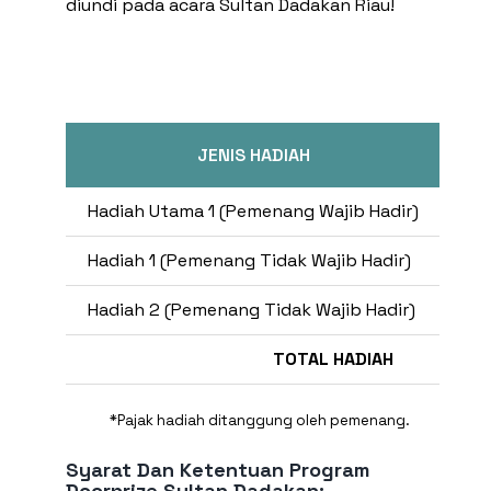
diundi pada acara Sultan Dadakan Riau!
JENIS HADIAH
NIL
Hadiah Utama 1 (Pemenang Wajib Hadir)
3
Hadiah 1 (Pemenang Tidak Wajib Hadir)
1
Hadiah 2 (Pemenang Tidak Wajib Hadir)
TOTAL HADIAH
*
Pajak hadiah ditanggung oleh pemenang.
Syarat Dan Ketentuan Program
Doorprize Sultan Dadakan: