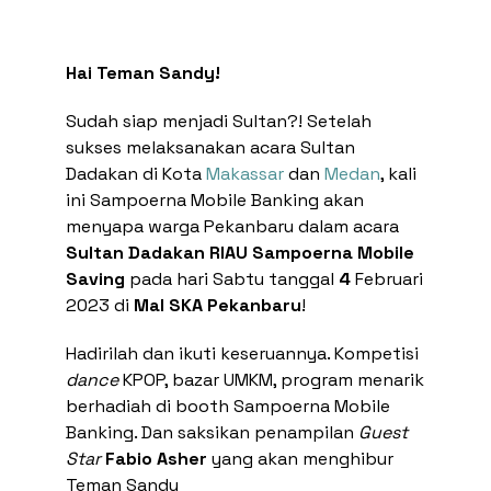
Top Up E-Wallet
Bayar
Hai Teman Sandy!
Beli
Deposito
Sudah siap menjadi Sultan?! Setelah
Transaksi Terjadwal
sukses melaksanakan acara Sultan
Dadakan di Kota
Makassar
dan
Medan
, kali
Pengaturan Kartu
ini Sampoerna Mobile Banking akan
Kirim ke Teman
menyapa warga Pekanbaru dalam acara
Transaksi Tanpa Kartu
Sultan Dadakan RIAU Sampoerna Mobile
Saving
pada hari Sabtu tanggal
4
Februari
2023 di
Mal SKA Pekanbaru
!
Hadirilah dan ikuti keseruannya. Kompetisi
dance
KPOP, bazar UMKM, program menarik
berhadiah di booth Sampoerna Mobile
Banking. Dan saksikan penampilan
Guest
Star
Fabio Asher
yang akan menghibur
Teman Sandy