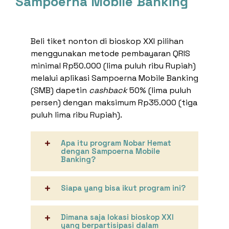
Sampoerna Mobile Banking
Top Up E-Wallet
Bayar
Beli
Beli tiket nonton di bioskop XXI pilihan
Deposito
menggunakan metode pembayaran QRIS
minimal Rp50.000 (lima puluh ribu Rupiah)
Transaksi Terjadwal
melalui aplikasi Sampoerna Mobile Banking
Pengaturan Kartu
(SMB) dapetin
cashback
50% (lima puluh
Kirim ke Teman
persen) dengan maksimum Rp35.000 (tiga
puluh lima ribu Rupiah).
Transaksi Tanpa Kartu
Apa itu program Nobar Hemat
dengan Sampoerna Mobile
Banking?
Siapa yang bisa ikut program ini?
Dimana saja lokasi bioskop XXI
yang berpartisipasi dalam