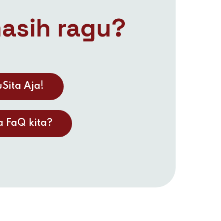
asih ragu?
Sita Aja!
 FaQ kita?