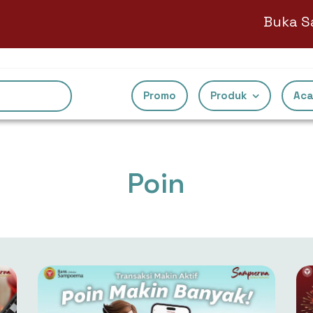
Buka Sampoer
Promo
Produk
Aca
Poin