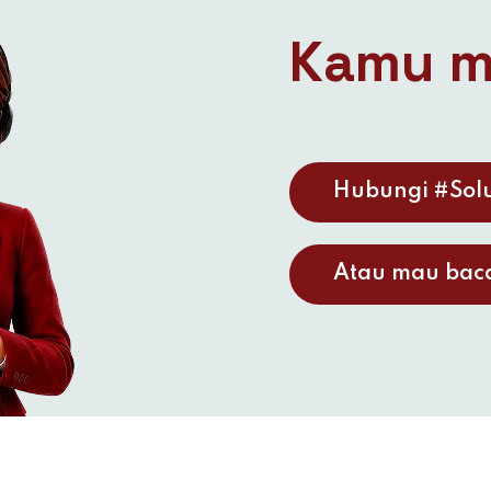
Kamu m
Hubungi #Solu
Atau mau baca