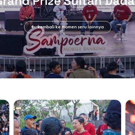
rand Prize Sultan Dad
kembali ke momen seru lainnya