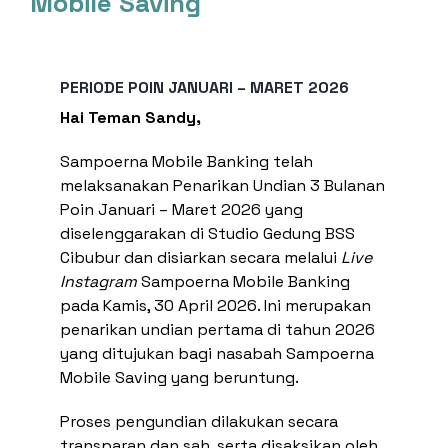
Mobile Saving
Top Up E-Wallet
Bayar
Beli
PERIODE POIN JANUARI – MARET 2026
Deposito
Hai Teman Sandy,
Transaksi Terjadwal
Sampoerna Mobile Banking telah
Pengaturan Kartu
melaksanakan Penarikan Undian 3 Bulanan
Kirim ke Teman
Poin Januari – Maret 2026 yang
Transaksi Tanpa Kartu
diselenggarakan di Studio Gedung BSS
Cibubur dan disiarkan secara melalui
Live
Instagram
Sampoerna Mobile Banking
pada Kamis, 30 April 2026. Ini merupakan
penarikan undian pertama di tahun 2026
yang ditujukan bagi nasabah Sampoerna
Mobile Saving yang beruntung.
Proses pengundian dilakukan secara
transparan dan sah, serta disaksikan oleh