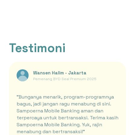
Top Up E-Wallet
Bayar
Beli
Deposito
Transaksi Terjadwal
Testimoni
Pengaturan Kartu
Kirim ke Teman
Transaksi Tanpa Kartu
Wansen Halim - Jakarta
Pemenang BYD Seal Premium 2025
"Bunganya menarik, program-programnya
bagus, jadi jangan ragu menabung di sini.
Sampoerna Mobile Banking aman dan
terpercaya untuk bertransaksi. Terima kasih
Sampoerna Mobile Banking. Yuk, rajin
menabung dan bertransaksi!"